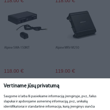
118.00
118.00
€
€
Alpine SWA-150KIT
Alpine MRV-M250
118.00
119.00
€
€
...
1
2
3
4
5
6
19
20
Vertiname jūsų privatumą
Saugome ir/arba Ili pasiekiame informaciją įrenginyje, pvz., failus
slapukai ir apdorojame asmeninę informaciją, pvz., unikalią
SVARBU
KONTAKTINIAI DUOMENYS
identifikatoriai ir standartinė informacija, kurią įrenginys siunčia