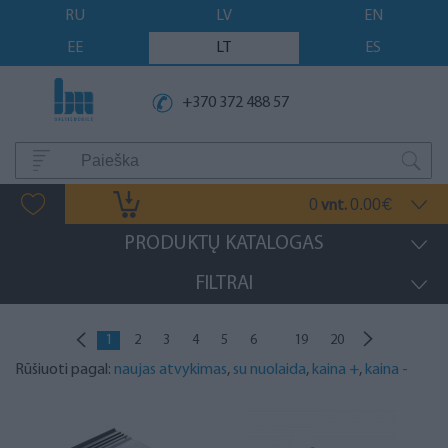
RU
LV
EN
EE
LT
ES
+370 372 488 57
0
0.00
vnt.
€
PRODUKTŲ KATALOGAS
FILTRAI
...
1
2
3
4
5
6
19
20
Rūšiuoti pagal:
naujas atvykimas
,
su nuolaida
,
kaina +
,
kaina -