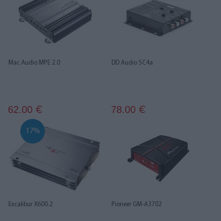
Mac Audio MPE 2.0
DD Audio SC4a
62.00
78.00
€
€
17%
Excalibur X600.2
Pioneer GM-A3702