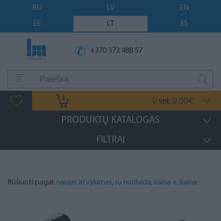
RU
LV
EN
EE
LT
ES
+370 372 488 57
0
0.00
vnt.
€
PRODUKTŲ KATALOGAS
FILTRAI
Rūšiuoti pagal:
naujas atvykimas
,
su nuolaida
,
kaina +
,
kaina -