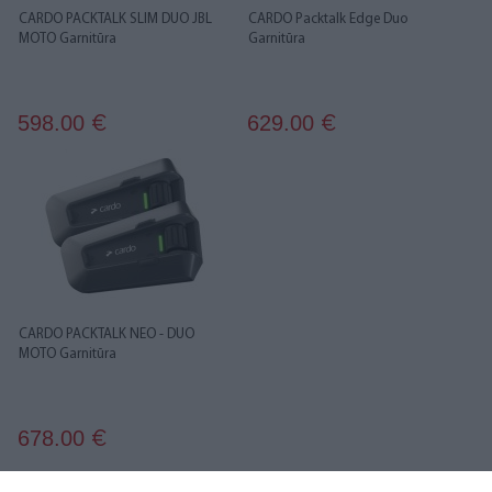
CARDO PACKTALK SLIM DUO JBL
CARDO Packtalk Edge Duo
MOTO Garnitūra
Garnitūra
598.00
629.00
€
€
CARDO PACKTALK NEO - DUO
MOTO Garnitūra
678.00
€