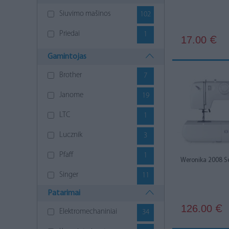
Siuvimo mašinos
102
Priedai
1
17.00
€
Gamintojas
Brother
7
Janome
19
LTC
1
Lucznik
3
Pfaff
1
Weronika 2008 S
Singer
11
Patarimai
126.00
€
Elektromechaniniai
34