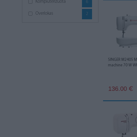
Kompiuterizuota
6
Overlokas
2
SINGER M2405 Me
machine 70 W Wh
136.00
€