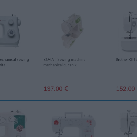
chanical sewing
ZOFIA II Sewing machine
Brother RH1
ite
mechanical Łucznik
137.00
152.00
€