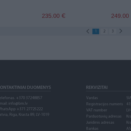
235.00
249.00
€
1
2
3
ONTAKTINIAI DUOMENYS
REKVIZITAI
elefonas. +370 37248857
Vardas
SI
mail: info@bm.lv
Registracijos numeris
41
hatsApp +371 27725222
VAT number
LV
atvia, Riga, Krasta 89, LV-1019
Parduotuvių adresas
Kr
Juridinis adresas
Kr
Bankas
AS