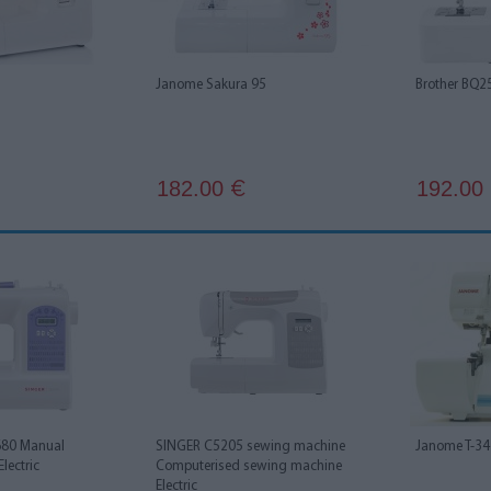
Janome Sakura 95
Brother BQ2
182.00
192.00
€
680 Manual
SINGER C5205 sewing machine
Janome T-34
lectric
Computerised sewing machine
Electric