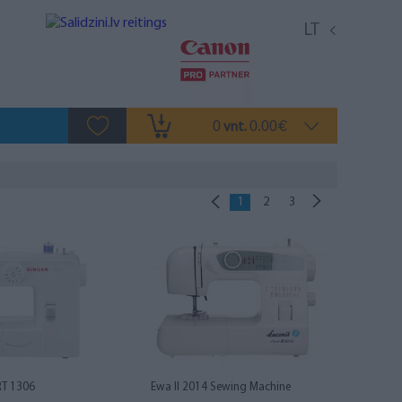
LT
0
0.00
vnt.
€
1
2
3
RT 1306
Ewa II 2014 Sewing Machine