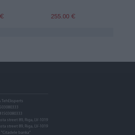
255.00
€
€
A TehEksperts
503080333
41503080333
asta street 89, Riga, LV-1019
asta street 89, Riga, LV-1019
 "Citadele banka"