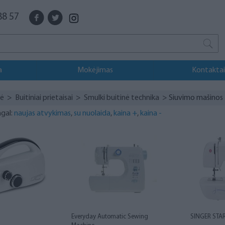
88 57
a
Mokėjimas
Kontaktai
vė
>
Buitiniai prietaisai
>
Smulki buitinė technika
> Siuvimo mašinos
agal:
naujas atvykimas
,
su nuolaida
,
kaina +
,
kaina -
Everyday Automatic Sewing
SINGER STA