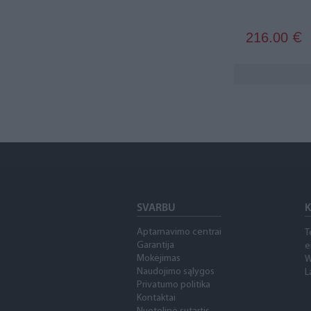
216.00
€
SVARBU
K
Aptarnavimo centrai
T
Garantija
e
Mokėjimas
W
Naudojimo sąlygos
L
Privatumo politika
Kontaktai