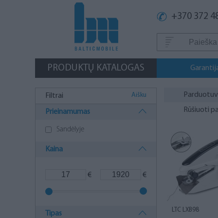
+370 372 4
PRODUKTŲ KATALOGAS
Garantij
Parduotu
Aišku
Filtrai
Rūšiuoti p
Prieinamumas
Sandėlyje
Kaina
€
€
LTC LXB98
Tipas