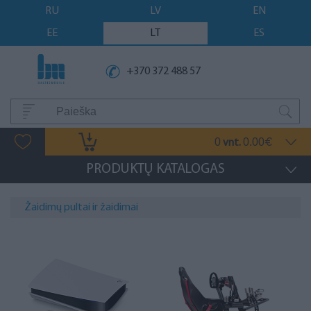
RU
LV
EN
EE
LT
ES
+370 372 488 57
0
0.00
vnt.
€
PRODUKTŲ KATALOGAS
Žaidimų pultai ir žaidimai