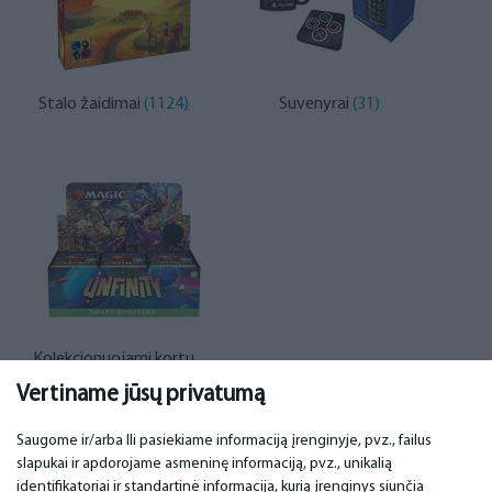
Stalo žaidimai
(1124)
Suvenyrai
(31)
Kolekcionuojami kortų
žaidimai
(76)
Vertiname jūsų privatumą
Saugome ir/arba Ili pasiekiame informaciją įrenginyje, pvz., failus
slapukai ir apdorojame asmeninę informaciją, pvz., unikalią
SVARBU
KONTAKTINIAI DUOMENYS
identifikatoriai ir standartinė informacija, kurią įrenginys siunčia