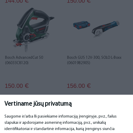
144.00
150.00
€
€
Bosch AdvancedCut 50
Bosch GUS 12V-300, SOLO L-Boxx
(06033C8120)
(06019B2905)
150.00
156.00
€
€
1
2
3
4
Vertiname jūsų privatumą
Saugome ir/arba Ili pasiekiame informaciją įrenginyje, pvz., failus
slapukai ir apdorojame asmeninę informaciją, pvz., unikalią
SVARBU
KONTAKTINIAI DUOMENYS
identifikatoriai ir standartinė informacija, kurią įrenginys siunčia