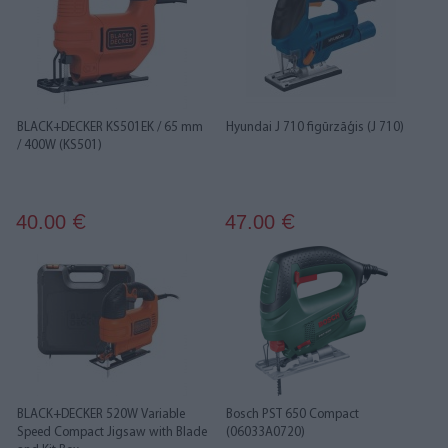
BLACK+DECKER KS501EK / 65 mm
Hyundai J 710 figūrzāģis (J 710)
/ 400W (KS501)
40.00
47.00
€
€
BLACK+DECKER 520W Variable
Bosch PST 650 Compact
Speed Compact Jigsaw with Blade
(06033A0720)