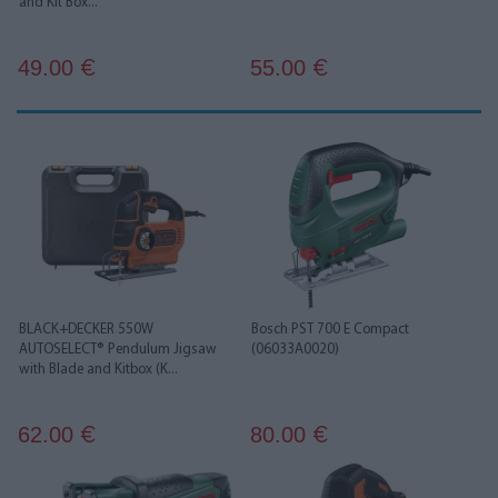
and Kit Box...
49.00
55.00
€
€
BLACK+DECKER 550W
Bosch PST 700 E Compact
AUTOSELECT® Pendulum Jigsaw
(06033A0020)
with Blade and Kitbox (K...
62.00
80.00
€
€