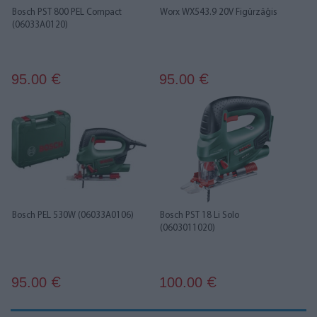
Bosch PST 800 PEL Compact
Worx WX543.9 20V Figūrzāģis
(06033A0120)
95.00
95.00
€
€
Bosch PEL 530W (06033A0106)
Bosch PST 18 Li Solo
(0603011020)
95.00
100.00
€
€