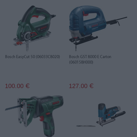
Bosch EasyCut 50 (06033C8020)
Bosch GST 8000 E Carton
(060158H000)
100.00
127.00
€
€