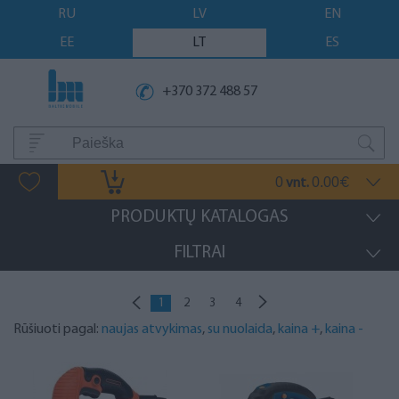
RU
LV
EN
EE
LT
ES
+370 372 488 57
0
0.00
vnt.
€
PRODUKTŲ KATALOGAS
FILTRAI
1
2
3
4
Rūšiuoti pagal:
naujas atvykimas
,
su nuolaida
,
kaina +
,
kaina -