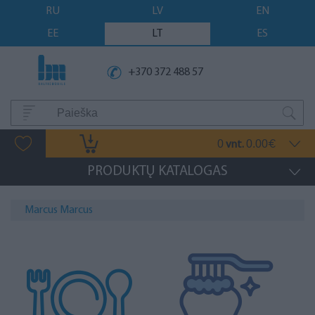
RU
LV
EN
EE
LT
ES
+370 372 488 57
0
0.00
vnt.
€
PRODUKTŲ KATALOGAS
Marcus Marcus