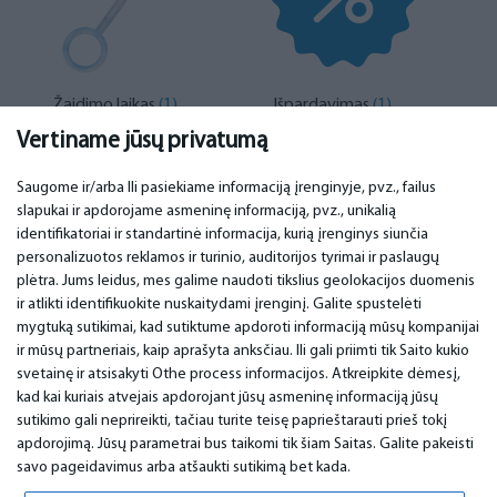
Žaidimo laikas
(1)
Išpardavimas
(1)
Vertiname jūsų privatumą
Saugome ir/arba Ili pasiekiame informaciją įrenginyje, pvz., failus
slapukai ir apdorojame asmeninę informaciją, pvz., unikalią
SVARBU
KONTAKTINIAI DUOMENYS
identifikatoriai ir standartinė informacija, kurią įrenginys siunčia
personalizuotos reklamos ir turinio, auditorijos tyrimai ir paslaugų
Aptarnavimo centrai
Telefonas. +370 37248857
plėtra. Jums leidus, mes galime naudoti tikslius geolokacijos duomenis
Garantija
email: info@bm.lv
ir atlikti identifikuokite nuskaitydami įrenginį. Galite spustelėti
Mokėjimas
WhatsApp +371 27725222
mygtuką sutikimai, kad sutiktume apdoroti informaciją mūsų kompanijai
Naudojimo sąlygos
Latvia, Riga, Krasta 89, LV-1019
ir mūsų partneriais, kaip aprašyta anksčiau. Ili gali priimti tik Saito kukio
Privatumo politika
svetainę ir atsisakyti Othe process informacijos. Atkreipkite dėmesį,
Kontaktai
Nuotolinė sutartis
kad kai kuriais atvejais apdorojant jūsų asmeninę informaciją jūsų
sutikimo gali neprireikti, tačiau turite teisę paprieštarauti prieš tokį
apdorojimą. Jūsų parametrai bus taikomi tik šiam Saitas. Galite pakeisti
savo pageidavimus arba atšaukti sutikimą bet kada.
© 2026 All Rights Reserved.