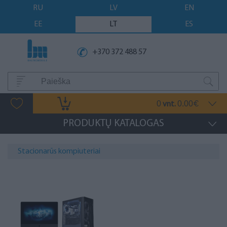
RU
LV
EN
EE
LT
ES
+370 372 488 57
0
0.00
vnt.
€
PRODUKTŲ KATALOGAS
Stacionarūs kompiuteriai