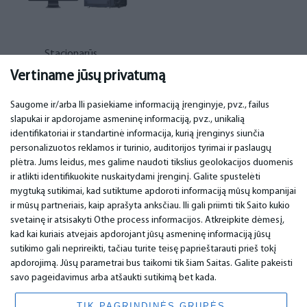
Stacionarūs
kompiuteriai
(315)
Vertiname jūsų privatumą
Saugome ir/arba Ili pasiekiame informaciją įrenginyje, pvz., failus
slapukai ir apdorojame asmeninę informaciją, pvz., unikalią
SVARBU
KONTAKTINIAI DUOMENYS
identifikatoriai ir standartinė informacija, kurią įrenginys siunčia
personalizuotos reklamos ir turinio, auditorijos tyrimai ir paslaugų
Aptarnavimo centrai
Telefonas. +370 37248857
plėtra. Jums leidus, mes galime naudoti tikslius geolokacijos duomenis
Garantija
email: info@bm.lv
ir atlikti identifikuokite nuskaitydami įrenginį. Galite spustelėti
Mokėjimas
WhatsApp +371 27725222
mygtuką sutikimai, kad sutiktume apdoroti informaciją mūsų kompanijai
Naudojimo sąlygos
Latvia, Riga, Krasta 89, LV-1019
ir mūsų partneriais, kaip aprašyta anksčiau. Ili gali priimti tik Saito kukio
Privatumo politika
svetainę ir atsisakyti Othe process informacijos. Atkreipkite dėmesį,
Kontaktai
Nuotolinė sutartis
kad kai kuriais atvejais apdorojant jūsų asmeninę informaciją jūsų
sutikimo gali neprireikti, tačiau turite teisę paprieštarauti prieš tokį
apdorojimą. Jūsų parametrai bus taikomi tik šiam Saitas. Galite pakeisti
savo pageidavimus arba atšaukti sutikimą bet kada.
© 2026 All Rights Reserved.
www.bm.market
TIK PAGRINDINĖS GRUPĖS