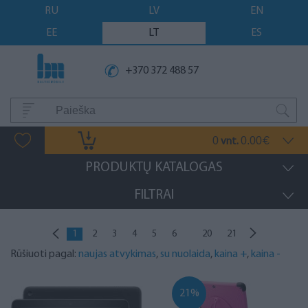
RU
LV
EN
EE
LT
ES
+370 372 488 57
0
0.00
vnt.
€
PRODUKTŲ KATALOGAS
FILTRAI
...
1
2
3
4
5
6
20
21
Rūšiuoti pagal:
naujas atvykimas
,
su nuolaida
,
kaina +
,
kaina -
21%