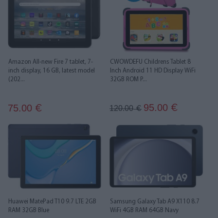
Amazon All-new Fire 7 tablet, 7-
CWOWDEFU Childrens Tablet 8
inch display, 16 GB, latest model
Inch Android 11 HD Display WiFi
(202...
32GB ROM P...
95.00
75.00
€
€
120.00
€
Huawei MatePad T10 9.7 LTE 2GB
Samsung Galaxy Tab A9 X110 8.7
RAM 32GB Blue
WiFi 4GB RAM 64GB Navy