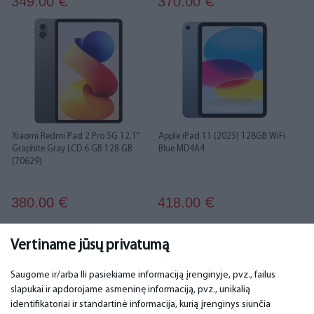
349.00
370.00
€
€
Xiaomi Redmi Pad 2 Pro 5G 12.1"
Apple iPad 11 (2025) 128GB WiFi
Graphite Gray LCD 6 GB 128 GB
Blue MD4A4
(70629)
380.00
418.00
€
€
...
1
2
3
4
5
6
20
21
Vertiname jūsų privatumą
Saugome ir/arba Ili pasiekiame informaciją įrenginyje, pvz., failus
slapukai ir apdorojame asmeninę informaciją, pvz., unikalią
SVARBU
KONTAKTINIAI DUOMENYS
identifikatoriai ir standartinė informacija, kurią įrenginys siunčia