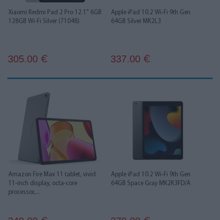
Xiaomi Redmi Pad 2 Pro 12.1" 6GB
Apple iPad 10.2 Wi-Fi 9th Gen
128GB Wi-Fi Silver (71048)
64GB Silver MK2L3
305.00
337.00
€
€
Amazon Fire Max 11 tablet, vivid
Apple iPad 10.2 Wi-Fi 9th Gen
11-inch display, octa-core
64GB Space Gray MK2K3FD/A
processor,...