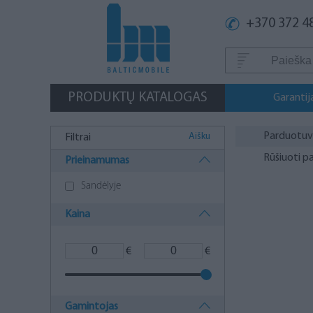
+370 372 4
PRODUKTŲ KATALOGAS
Garantij
Parduotu
Aišku
Filtrai
Rūšiuoti p
Prieinamumas
Sandėlyje
Kaina
€
€
Gamintojas