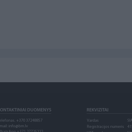
ONTAKTINIAI DUOMENYS
REKVIZITAI
elefonas. +370 37248857
Vardas
SI
mail: info@bm.lv
Registracijos numeris
41
hatsApp +371 27725222