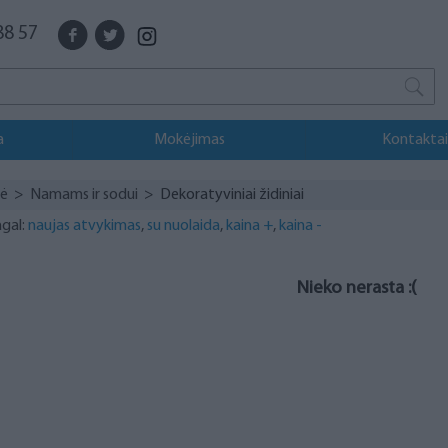
88 57
a
Mokėjimas
Kontaktai
vė
>
Namams ir sodui
> Dekoratyviniai židiniai
agal:
naujas atvykimas
,
su nuolaida
,
kaina +
,
kaina -
Nieko nerasta :(