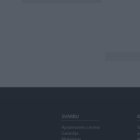
SVARBU
K
Aptarnavimo centrai
T
Garantija
e
Mokėjimas
W