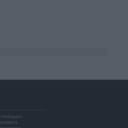
A TehEksperts
503080333