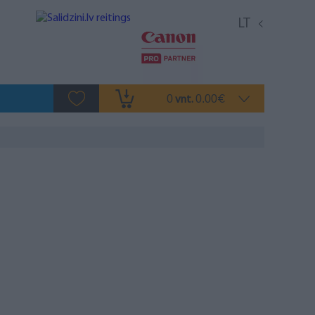
LT
0
0.00
vnt.
€