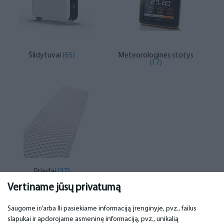
Šildytuvai
(65)
Meteorologinės stotys
(17)
Priedai
(37)
Vertiname jūsų privatumą
Saugome ir/arba Ili pasiekiame informaciją įrenginyje, pvz., failus
slapukai ir apdorojame asmeninę informaciją, pvz., unikalią