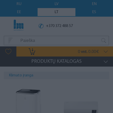
RU
LV
EN
EE
LT
ES
+370 372 488 57
0
0.00
vnt.
€
PRODUKTŲ KATALOGAS
Klimato įranga