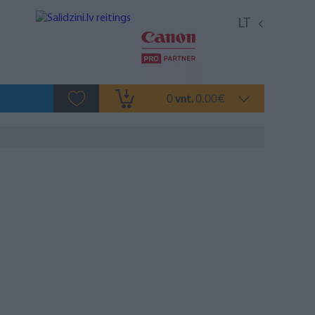
LT
0
0.00
vnt.
€