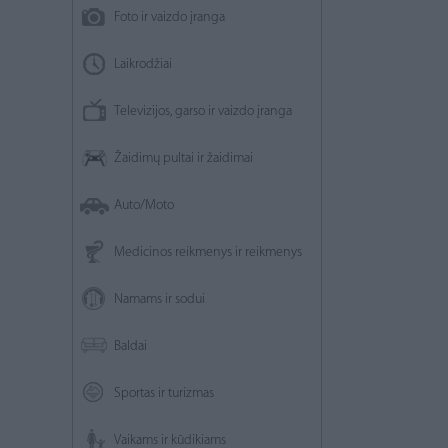
Foto ir vaizdo įranga
Laikrodžiai
Televizijos, garso ir vaizdo įranga
Žaidimų pultai ir žaidimai
Auto/Moto
Medicinos reikmenys ir reikmenys
Namams ir sodui
Baldai
Sportas ir turizmas
Vaikams ir kūdikiams