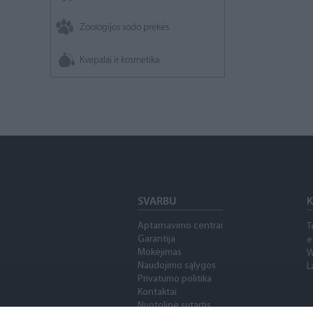
Zoologijos sodo prekės
Kvepalai ir kosmetika
SVARBU
K
Aptarnavimo centrai
T
Garantija
e
Mokėjimas
W
Naudojimo sąlygos
L
Privatumo politika
Kontaktai
Nuotolinė sutartis