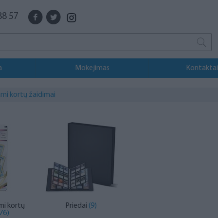
88 57
a
Mokėjimas
Kontaktai
mi kortų žaidimai
mi kortų
Priedai
(9)
(76)