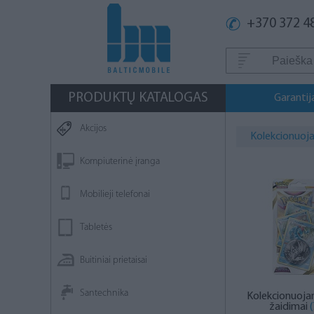
+370 372 4
PRODUKTŲ KATALOGAS
Garantij
Akcijos
Kolekcionuoja
Kompiuterinė įranga
Mobilieji telefonai
Tabletės
Buitiniai prietaisai
Santechnika
Kolekcionuoja
žaidimai