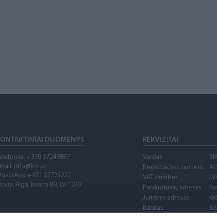
ONTAKTINIAI DUOMENYS
REKVIZITAI
elefonas. +370 37248857
Vardas
SI
mail: info@bm.lv
Registracijos numeris
41
hatsApp +371 27725222
VAT number
LV
atvia, Riga, Krasta 89, LV-1019
Parduotuvių adresas
Kr
Juridinis adresas
Kr
Bankas
AS