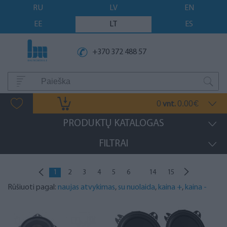
RU
LV
EN
EE
LT
ES
+370 372 488 57
0
0.00
vnt.
€
PRODUKTŲ KATALOGAS
FILTRAI
...
1
2
3
4
5
6
14
15
Rūšiuoti pagal:
naujas atvykimas
,
su nuolaida
,
kaina +
,
kaina -