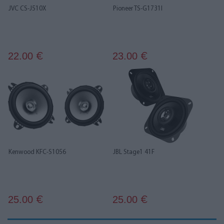
JVC CS-J510X
Pioneer TS-G1731I
22.00
23.00
€
€
Kenwood KFC-S1056
JBL Stage1 41F
25.00
25.00
€
€