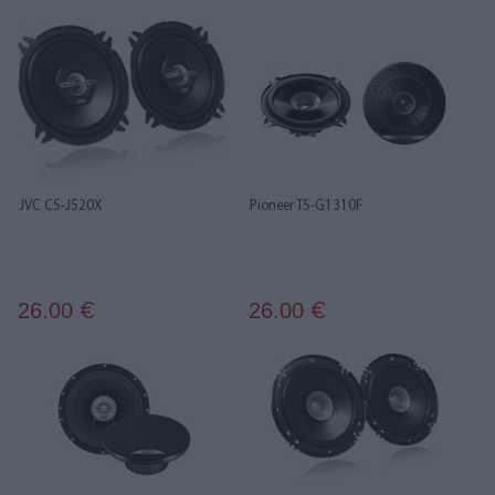
JVC CS-J520X
Pioneer TS-G1310F
26.00
26.00
€
€