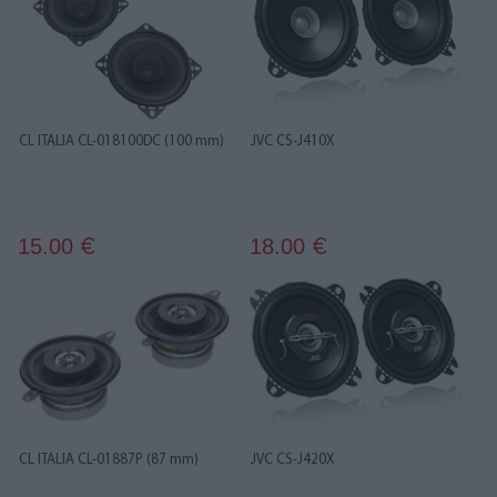
CL ITALIA CL-018100DC (100 mm)
JVC CS-J410X
15.00
18.00
€
€
CL ITALIA CL-01887P (87 mm)
JVC CS-J420X