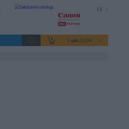
LV
0
0.00
gab.
€