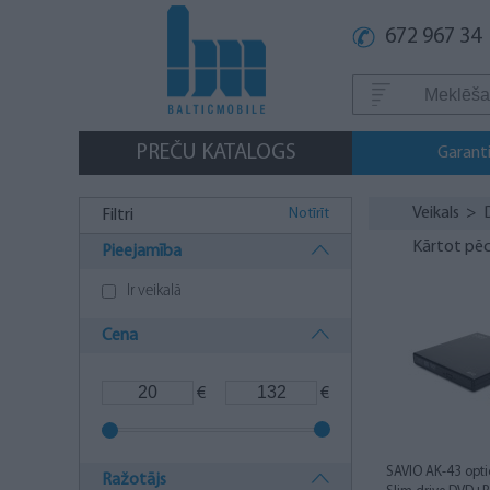
672 967 34
PREČU KATALOGS
Garanti
Veikals
>
Notīrīt
Filtri
Kārtot pēc
Pieejamība
Ir veikalā
Cena
€
€
SAVIO AK-43 optic
Ražotājs