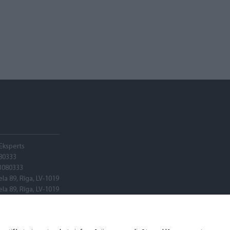
Eksperts
80333
3080333
ela 89, Rīga, LV-1019
ela 89, Rīga, LV-1019
adele banka"
22
RX0020600580001