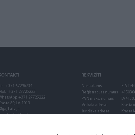
KONTAKTI
REKVIZĪTI
Tel. +371 67296734
Nosaukums
SIA Teh
Mob. +371 27725222
Reģistrācijas numurs
415030
WhatsApp +371 27725222
PVN maks. numurs
LV4150
Krasta 89, LV-1019
Veikala adrese
Krasta i
Rīga, Latvija
Juridiskā adrese
Krasta i
email: info@bm.lv
Banka
AS "Cit
SWIFT
PARXLV
Konta numurs
LV89PA