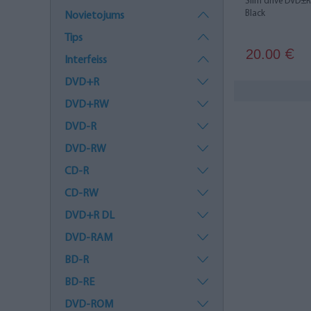
Slim drive DVD
Black
Novietojums
Tips
20.00
€
Interfeiss
DVD+R
DVD+RW
DVD-R
DVD-RW
CD-R
CD-RW
DVD+R DL
DVD-RAM
BD-R
BD-RE
DVD-ROM