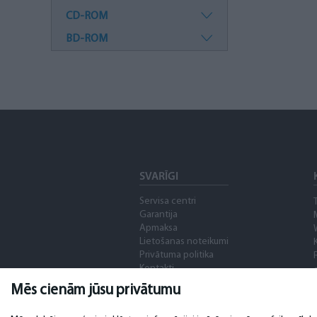
CD-ROM
BD-ROM
SVARĪGI
Servisa centri
Garantija
Apmaksa
Lietošanas noteikumi
Privātuma politika
Kontakti
Distances līgums
Mēs cienām jūsu privātumu