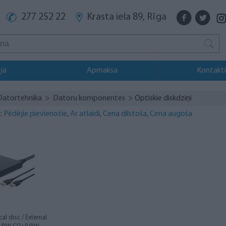
277 252 22
Krasta iela 89, Rīga
ja
Apmaksa
Kontakti
Datortehnika
>
Datoru komponentes
> Optiskie diskdziņi
:
Pēdējie pievienotie
,
Ar atlaidi
,
Cena dilstoša
,
Cena augoša
al disc / External