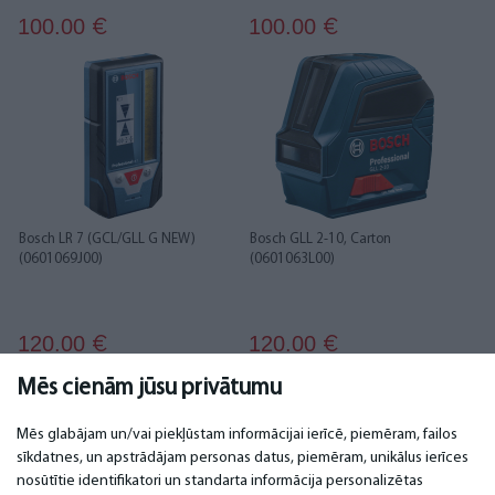
100.00
100.00
€
€
Bosch LR 7 (GCL/GLL G NEW)
Bosch GLL 2-10, Carton
(0601069J00)
(0601063L00)
120.00
120.00
€
€
Mēs cienām jūsu privātumu
1
2
3
4
5
Mēs glabājam un/vai piekļūstam informācijai ierīcē, piemēram, failos
sīkdatnes, un apstrādājam personas datus, piemēram, unikālus ierīces
nosūtītie identifikatori un standarta informācija personalizētas