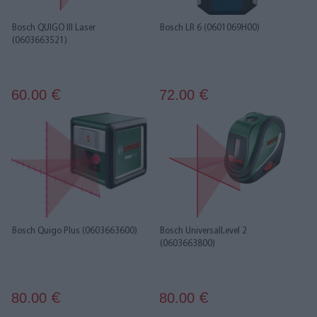
Bosch QUIGO III Laser
Bosch LR 6 (0601069H00)
(0603663521)
60.00
72.00
€
€
Bosch Quigo Plus (0603663600)
Bosch UniversalLevel 2
(0603663800)
80.00
80.00
€
€