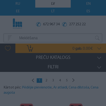
RU
LV
EN
EE
LT
ES
672 967 34
277 252 22
0
0.00
gab.
€
PREČU KATALOGS
FILTRI
1
2
3
4
5
Kārtot pēc:
Pēdējie pievienotie
,
Ar atlaidi
,
Cena dilstoša
,
Cena
augoša