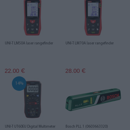
UNI-T LM50A laser rangefinder
UNI-T LM70A laser rangefinder
22.00
28.00
€
€
14%
UNI-T UT60EU Digital Multimeter
Bosch PLL 1 (0603663320)