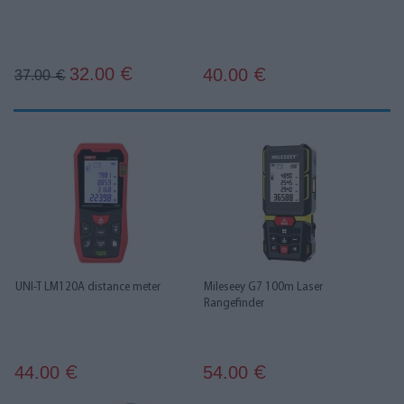
32.00
40.00
€
37.00
€
€
UNI-T LM120A distance meter
Mileseey G7 100m Laser
Rangefinder
44.00
54.00
€
€