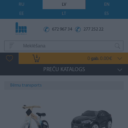
RU
LV
EN
EE
LT
ES
672 967 34
277 252 22
0
0.00
gab.
€
PREČU KATALOGS
Bērnu transports