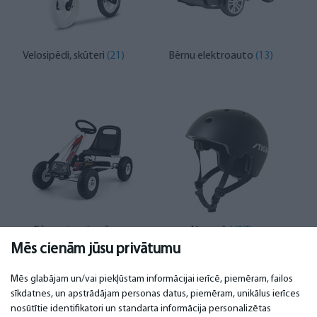
Velosipēdi, skūteri
(21)
Bērnu elektroauto
(13)
Bērnu stumjamās
Aksesuāri
(27)
mašīnas un pedāļu
Mēs cienām jūsu privātumu
kartingi
(3)
Mēs glabājam un/vai piekļūstam informācijai ierīcē, piemēram, failos
sīkdatnes, un apstrādājam personas datus, piemēram, unikālus ierīces
nosūtītie identifikatori un standarta informācija personalizētas