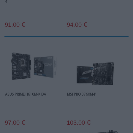
4
91.00
94.00
€
€
ASUS PRIME H610M-K D4
MSI PRO B760M-P
97.00
103.00
€
€