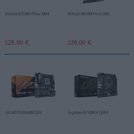
ASRock B550M-ITX/ac AM4
ASRock B850M Pro-A WiFi
125.00
126.00
€
€
GIGABYTE B840M D2H
Gigabyte B760M H DDR4