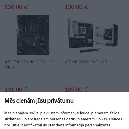
130.00
130.00
€
€
ASUS TUF GAMING B550-PLUS
ASRock B850M Pro RS WiFi
WIFI II
131.00
135.00
€
€
Mēs cienām jūsu privātumu
1
2
3
4
5
6
7
Mēs glabājam un/vai piekļūstam informācijai ierīcē, piemēram, failos
sīkdatnes, un apstrādājam personas datus, piemēram, unikālus ierīces
nosūtītie identifikatori un standarta informācija personalizētas