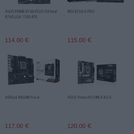
ASUS PRIME B760-PLUS D4 Intel
MSI B550-A PRO
B760 LGA 1700 ATX
114.00
115.00
€
€
ASRock B850M Pro-A
ASUS Prime H510M-A R2.0
117.00
120.00
€
€