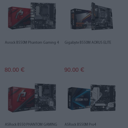
Asrock B550M Phantom Gaming 4
Gigabyte B550M AORUS ELITE
80.00
90.00
€
€
ASRock B550 PHANTOM GAMING
ASRock B550M Pro4