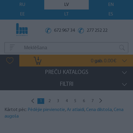
RU
LV
EN
EE
LT
ES
672 967 34
277 252 22
0
0.00
gab.
€
PREČU KATALOGS
FILTRI
1
2
3
4
5
6
7
Kārtot pēc:
Pēdējie pievienotie
,
Ar atlaidi
,
Cena dilstoša
,
Cena
augoša