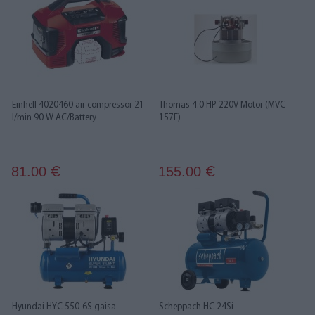
Einhell 4020460 air compressor 21
Thomas 4.0 HP 220V Motor (MVC-
l/min 90 W AC/Battery
157F)
81.00
155.00
€
€
Hyundai HYC 550-6S gaisa
Scheppach HC 24Si