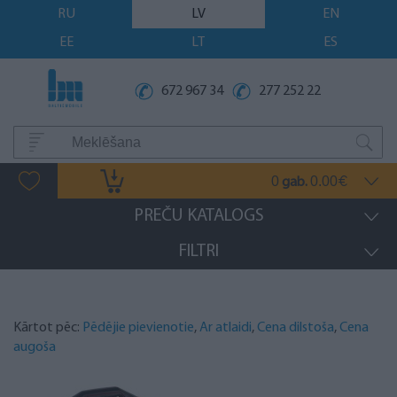
RU
LV
EN
EE
LT
ES
672 967 34
277 252 22
0
0.00
gab.
€
PREČU KATALOGS
FILTRI
Kārtot pēc:
Pēdējie pievienotie
,
Ar atlaidi
,
Cena dilstoša
,
Cena
augoša