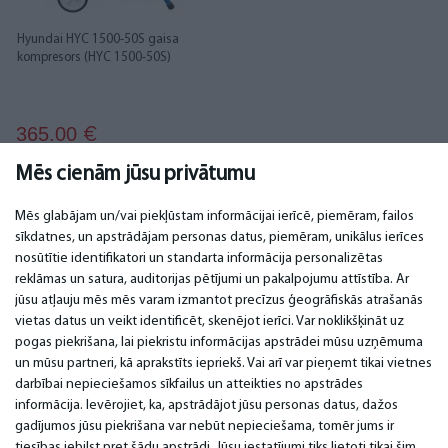
Hyundai HYC 1500-50S gaisa
kompresors (HYC 1500-50S)
365.00
€
Mēs cienām jūsu privātumu
Mēs glabājam un/vai piekļūstam informācijai ierīcē, piemēram, failos
sīkdatnes, un apstrādājam personas datus, piemēram, unikālus ierīces
nosūtītie identifikatori un standarta informācija personalizētas
SVARĪGI
KONTAKTI
reklāmas un satura, auditorijas pētījumi un pakalpojumu attīstība. Ar
jūsu atļauju mēs mēs varam izmantot precīzus ģeogrāfiskās atrašanās
Servisa centri
Tel. +371 67296734
vietas datus un veikt identificēt, skenējot ierīci. Var noklikšķināt uz
Garantija
Mob. +371 27725222
pogas piekrišana, lai piekristu informācijas apstrādei mūsu uzņēmuma
Apmaksa
WhatsApp +371 27725222
un mūsu partneri, kā aprakstīts iepriekš. Vai arī var pieņemt tikai vietnes
Lietošanas noteikumi
Krasta 89, LV-1019
darbībai nepieciešamos sīkfailus un atteikties no apstrādes
Privātuma politika
Rīga, Latvija
informācija. Ievērojiet, ka, apstrādājot jūsu personas datus, dažos
Kontakti
email: info@bm.lv
Distances līgums
gadījumos jūsu piekrišana var nebūt nepieciešama, tomēr jums ir
tiesības iebilst pret šādu apstrādi. Jūsu iestatījumi tiks lietoti tikai šim