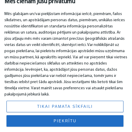
Mēs cienām jūsu privātumu
Mēs glabājam un/vai piekļūstam informācijai ierīcē, piemēram, failos
sīkdatnes, un apstrādājam personas datus, piemēram, unikālus ierīces
nosūtītie identifikatori un standarta informācija personalizētas
SVARĪGI
KONTAKTI
reklāmas un satura, auditorijas pētījumi un pakalpojumu attīstība. Ar
jūsu atļauju mēs mēs varam izmantot precīzus ģeogrāfiskās atrašanās
Servisa centri
Tel. +371 67296734
vietas datus un veikt identificēt, skenējot ierīci. Var noklikšķināt uz
Garantija
Mob. +371 27725222
pogas piekrišana, lai piekristu informācijas apstrādei mūsu uzņēmuma
Apmaksa
WhatsApp +371 27725222
un mūsu partneri, kā aprakstīts iepriekš. Vai arī var pieņemt tikai vietnes
Lietošanas noteikumi
Krasta 89, LV-1019
darbībai nepieciešamos sīkfailus un atteikties no apstrādes
Privātuma politika
Rīga, Latvija
informācija. Ievērojiet, ka, apstrādājot jūsu personas datus, dažos
Kontakti
email: info@bm.lv
Distances līgums
gadījumos jūsu piekrišana var nebūt nepieciešama, tomēr jums ir
tiesības iebilst pret šādu apstrādi. Jūsu iestatījumi tiks lietoti tikai šim
tīmekļa vietne. Varat mainīt savas preferences vai atsaukt piekrišanu
pakalpojumā jebkurā laikā.
© 2026 All Rights Reserved.
www.bm.market
TIKAI PAMATA SĪKFAILI
PIEKRĪTU