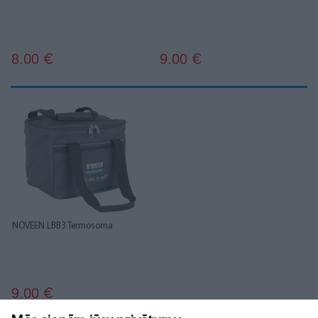
8.00
9.00
€
€
NOVEEN LBB3 Termosoma
9.00
€