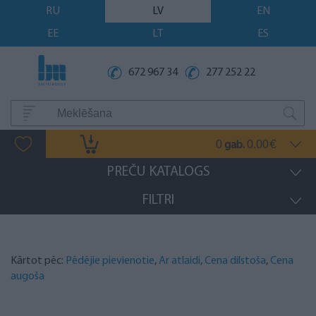
RU
LV
EN
EE
LT
ES
672 967 34
277 252 22
0
0.00
gab.
€
PREČU KATALOGS
FILTRI
Kārtot pēc:
Pēdējie pievienotie
,
Ar atlaidi
,
Cena dilstoša
,
Cena
augoša