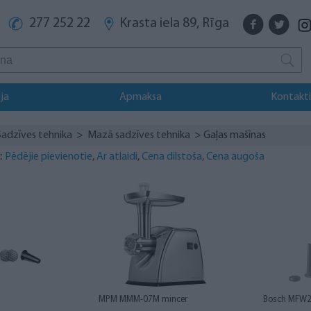
277 252 22
Krasta iela 89, Rīga
ja
Apmaksa
Kontakti
Sadzīves tehnika
>
Mazā sadzīves tehnika
> Gaļas mašīnas
:
Pēdējie pievienotie
,
Ar atlaidi
,
Cena dilstoša
,
Cena augoša
MPM MMM-07M mincer
Bosch MFW