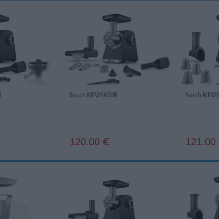
B
Bosch MFWS650B
Bosch MFW
120.00
121.00
€