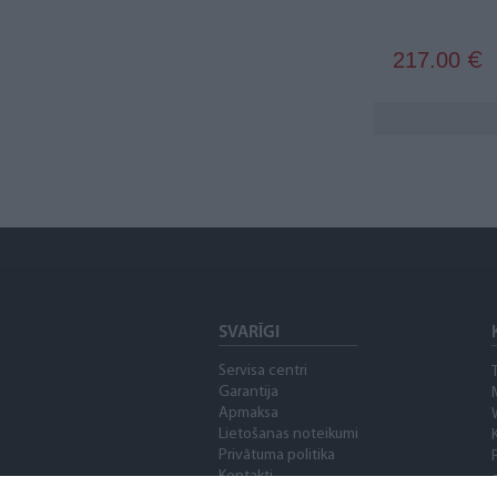
217.00
€
SVARĪGI
Servisa centri
Garantija
Apmaksa
Lietošanas noteikumi
Privātuma politika
Kontakti