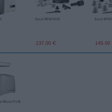
0
Bosch MFWS435B
Bosch MFW
137.00
145.00
€
n Mincer Pro M