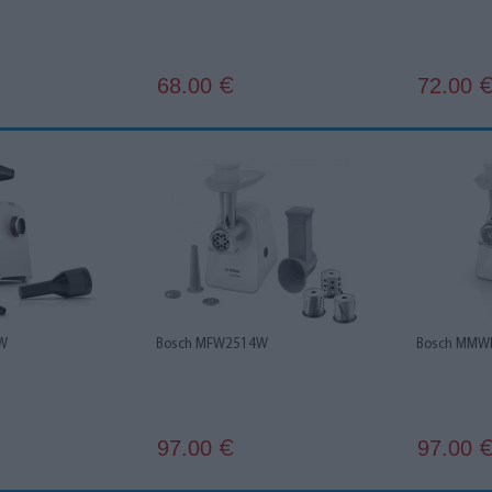
68.00
72.00
€
W
Bosch MFW2514W
Bosch MMW
97.00
97.00
€