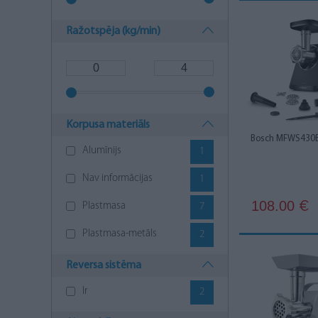
Ražotspēja (kg/min)
Korpusa materiāls
Bosch MFWS430
Alumīnijs
1
Nav informācijas
1
108.00
€
Plastmasa
7
Plastmasa-metāls
2
Reversa sistēma
Ir
2