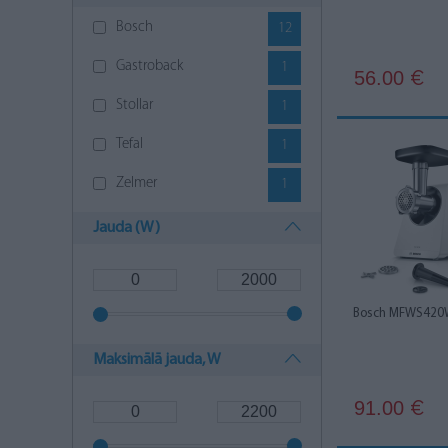
Bosch
12
Gastroback
1
56.00
€
Stollar
1
Tefal
1
Zelmer
1
Jauda (W)
Bosch MFWS420
Maksimālā jauda, W
91.00
€