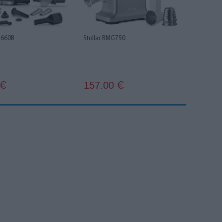
S660B
Stollar BMG750
157.00
€
€