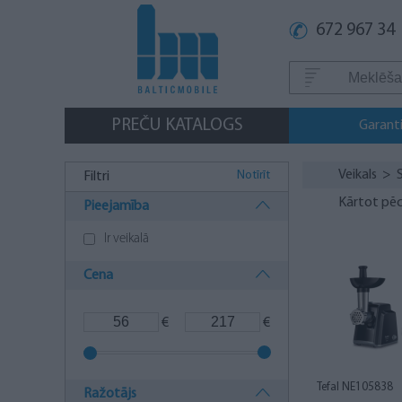
672 967 34
PREČU KATALOGS
Garanti
Veikals
>
Notīrīt
Filtri
Kārtot pēc
Pieejamība
Ir veikalā
Cena
€
€
Tefal NE105838
Ražotājs