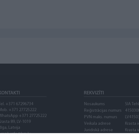
KONTAKTI
REKVIZĪTI
Tel. +371 67296734
Nosaukums
SIA Teh
Mob. +371 27725222
Reģistrācijas numurs
415030
WhatsApp +371 27725222
PVN maks. numurs
LV4150
Krasta 89, LV-1019
Veikala adrese
Krasta i
Rīga, Latvija
Juridiskā adrese
Krasta i
email: info@bm.lv
Banka
AS "Cit