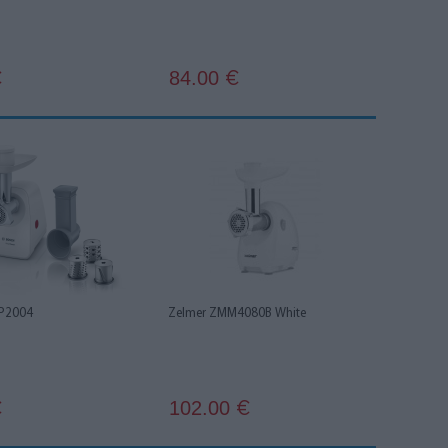
84.00
€
€
P2004
Zelmer ZMM4080B White
102.00
€
€