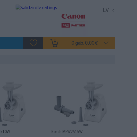
LV
0
0.00
gab.
€
2510W
Bosch MFW2515W