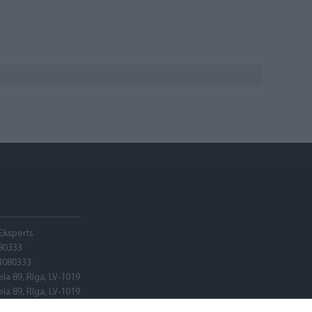
Eksperts
80333
3080333
ela 89, Rīga, LV-1019
ela 89, Rīga, LV-1019
adele banka"