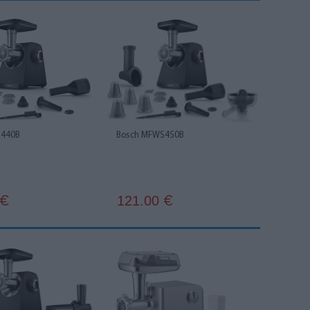
S440B
Bosch MFWS450B
121.00
€
€