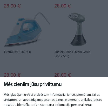
26.00
28.00
€
€
Electrolux E5SI2-4CB
Russell Hobbs Steam Genie
(25592-56)
28.00
28.00
€
€
Mēs cienām jūsu privātumu
1
2
3
4
5
6
7
Mēs glabājam un/vai piekļūstam informācijai ierīcē, piemēram, failos
sīkdatnes, un apstrādājam personas datus, piemēram, unikālus ierīces
nosūtītie identifikatori un standarta informācija personalizētas