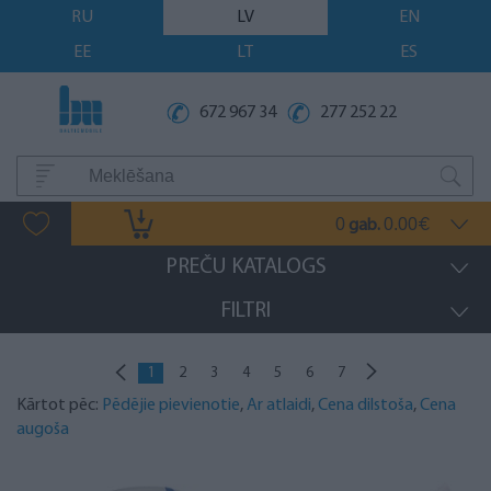
RU
LV
EN
EE
LT
ES
672 967 34
277 252 22
0
0.00
gab.
€
PREČU KATALOGS
FILTRI
1
2
3
4
5
6
7
Kārtot pēc:
Pēdējie pievienotie
,
Ar atlaidi
,
Cena dilstoša
,
Cena
augoša