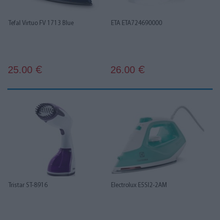
Tefal Virtuo FV 1713 Blue
ETA ETA724690000
25.00
26.00
€
€
Tristar ST-8916
Electrolux E5SI2-2AM