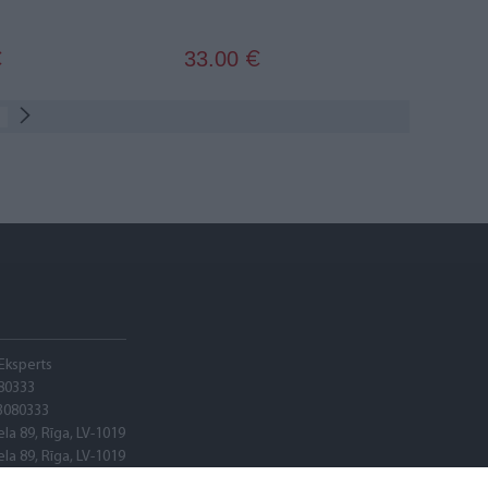
33.00
€
€
Eksperts
80333
3080333
ela 89, Rīga, LV-1019
ela 89, Rīga, LV-1019
adele banka"