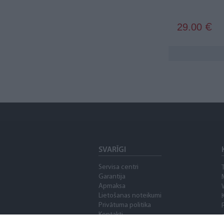
29.00
€
SVARĪGI
Servisa centri
Garantija
Apmaksa
Lietošanas noteikumi
Privātuma politika
Kontakti