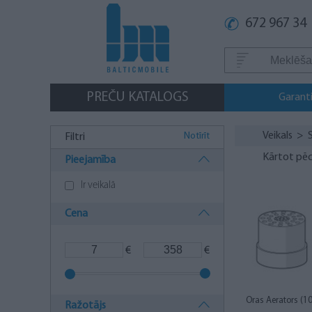
672 967 34
PREČU KATALOGS
Garanti
Veikals
>
Notīrīt
Filtri
Kārtot pēc
Pieejamība
Ir veikalā
Cena
€
€
Oras Aerators (
Ražotājs