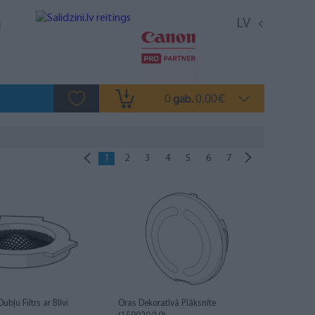
LV
0
0.00
gab.
€
1
2
3
4
5
6
7
bļu Filtrs ar Blīvi
Oras Dekoratīvā Plāksnīte