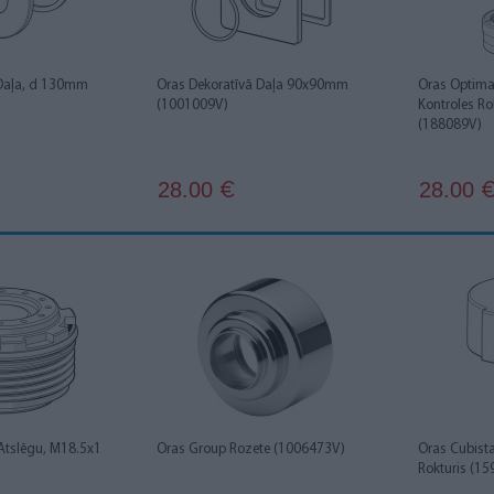
 Daļa, d 130mm
Oras Dekoratīvā Daļa 90x90mm
Oras Optima
(1001009V)
Kontroles Ro
(188089V)
28.00
28.00
€
 Atslēgu, M18.5x1
Oras Group Rozete (1006473V)
Oras Cubist
Rokturis (1