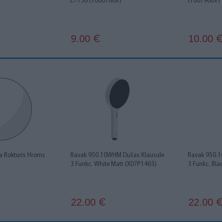
L=130 (1000780V)
(1007900V)
9.00
10.00
€
ta Rokturis Hroms
Ravak 950.10WHM Dušas Klausule
Ravak 950.
3 Funkc. White Matt (X07P1465)
3 Funkc. Bla
22.00
22.00
€