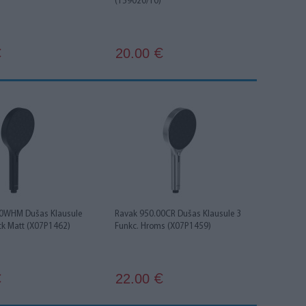
(159020/10)
20.00
€
€
10WHM Dušas Klausule
Ravak 950.00CR Dušas Klausule 3
ck Matt (X07P1462)
Funkc. Hroms (X07P1459)
22.00
€
€