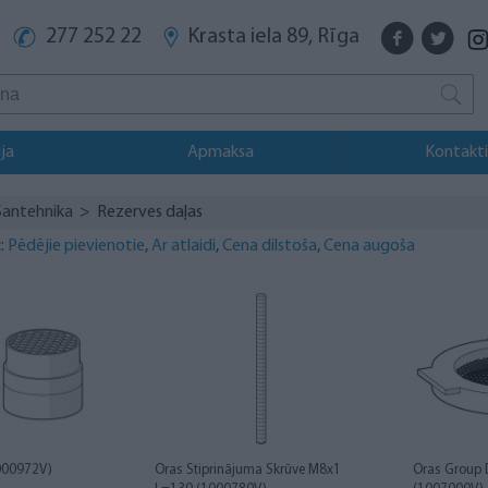
277 252 22
Krasta iela 89, Rīga
ja
Apmaksa
Kontakti
Santehnika
> Rezerves daļas
:
Pēdējie pievienotie
,
Ar atlaidi
,
Cena dilstoša
,
Cena augoša
1000972V)
Oras Stiprinājuma Skrūve M8x1
Oras Group Du