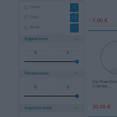
Franke
1
Oras
120
7.00
€
Ravak
9
Dziļums (mm)
Platums (mm)
Oras Trīseju Vārs
(159018V)
20.00
€
Augstums (mm)