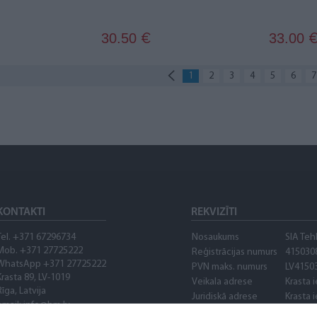
30.50
33.00
€
1
2
3
4
5
6
7
KONTAKTI
REKVIZĪTI
Tel. +371 67296734
Nosaukums
SIA Teh
Mob. +371 27725222
Reģistrācijas numurs
415030
WhatsApp +371 27725222
PVN maks. numurs
LV4150
Krasta 89, LV-1019
Veikala adrese
Krasta i
Rīga, Latvija
Juridiskā adrese
Krasta i
email: info@bm.lv
Banka
AS "Cit