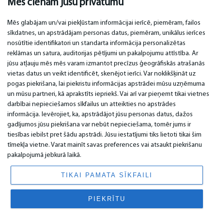
Mēs cienām jūsu privātumu
Mēs glabājam un/vai piekļūstam informācijai ierīcē, piemēram, failos
sīkdatnes, un apstrādājam personas datus, piemēram, unikālus ierīces
nosūtītie identifikatori un standarta informācija personalizētas
SVARĪGI
KONTAKTI
reklāmas un satura, auditorijas pētījumi un pakalpojumu attīstība. Ar
jūsu atļauju mēs mēs varam izmantot precīzus ģeogrāfiskās atrašanās
Servisa centri
Tel. +371 67296734
vietas datus un veikt identificēt, skenējot ierīci. Var noklikšķināt uz
Garantija
Mob. +371 27725222
pogas piekrišana, lai piekristu informācijas apstrādei mūsu uzņēmuma
Apmaksa
WhatsApp +371 27725222
un mūsu partneri, kā aprakstīts iepriekš. Vai arī var pieņemt tikai vietnes
Lietošanas noteikumi
Krasta 89, LV-1019
darbībai nepieciešamos sīkfailus un atteikties no apstrādes
Privātuma politika
Rīga, Latvija
informācija. Ievērojiet, ka, apstrādājot jūsu personas datus, dažos
Kontakti
email: info@bm.lv
Distances līgums
gadījumos jūsu piekrišana var nebūt nepieciešama, tomēr jums ir
tiesības iebilst pret šādu apstrādi. Jūsu iestatījumi tiks lietoti tikai šim
tīmekļa vietne. Varat mainīt savas preferences vai atsaukt piekrišanu
pakalpojumā jebkurā laikā.
© 2026 All Rights Reserved.
www.bm.market
TIKAI PAMATA SĪKFAILI
PIEKRĪTU