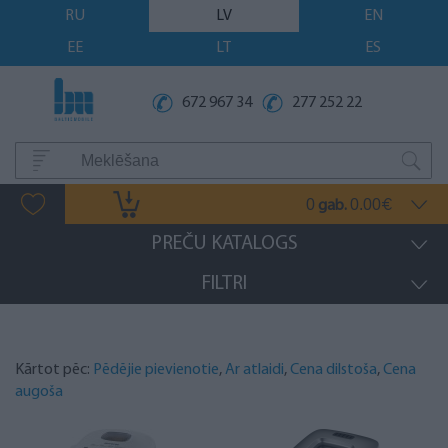
RU
LV
EN
EE
LT
ES
672 967 34
277 252 22
0
0.00
gab.
€
PREČU KATALOGS
FILTRI
Kārtot pēc:
Pēdējie pievienotie
,
Ar atlaidi
,
Cena dilstoša
,
Cena
augoša