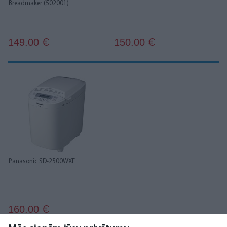
Breadmaker (502001)
149.00
150.00
€
€
Panasonic SD-2500WXE
160.00
€