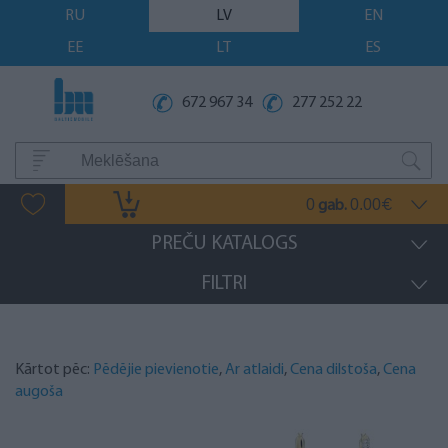
RU
LV
EN
EE
LT
ES
672 967 34
277 252 22
0
0.00
gab.
€
PREČU KATALOGS
FILTRI
Kārtot pēc:
Pēdējie pievienotie
,
Ar atlaidi
,
Cena dilstoša
,
Cena
augoša