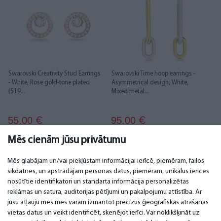
Swarovski Creativity Stud Earrings
Swarovski Time hoop earrings -
- White, Rose gold-tone plated
Asymmetrical design, White,
(519...
Mixed metal...
55.00
95.00
€
€
Mēs cienām jūsu privātumu
Mēs glabājam un/vai piekļūstam informācijai ierīcē, piemēram, failos
sīkdatnes, un apstrādājam personas datus, piemēram, unikālus ierīces
nosūtītie identifikatori un standarta informācija personalizētas
SVARĪGI
KONTAKTI
reklāmas un satura, auditorijas pētījumi un pakalpojumu attīstība. Ar
jūsu atļauju mēs mēs varam izmantot precīzus ģeogrāfiskās atrašanās
Servisa centri
Tel. +371 67296734
vietas datus un veikt identificēt, skenējot ierīci. Var noklikšķināt uz
Garantija
Mob. +371 27725222