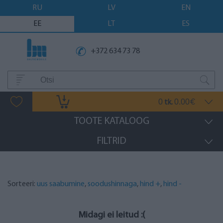
RU
LV
EN
EE
LT
ES
+372 634 73 78
0
0.00
tk.
€
TOOTE KATALOOG
FILTRID
Sorteeri:
uus saabumine
,
soodushinnaga
,
hind +
,
hind -
Midagi ei leitud :(