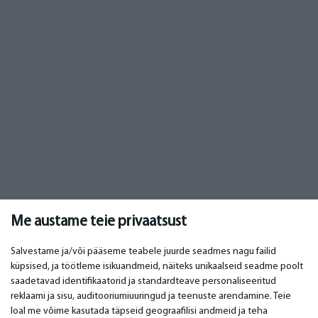
Me austame teie privaatsust
Salvestame ja/või pääseme teabele juurde seadmes nagu failid
küpsised, ja töötleme isikuandmeid, näiteks unikaalseid seadme poolt
saadetavad identifikaatorid ja standardteave personaliseeritud
TÄHTIS
KONTAKTANDMED
reklaami ja sisu, auditooriumiuuringud ja teenuste arendamine. Teie
loal me võime kasutada täpseid geograafilisi andmeid ja teha