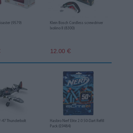
Toaster (9579)
Klein Bosch Cordless screwdriver
Ixolino II (8300)
12.00
€
€
P-47 Thunderbolt
Hasbro Nerf Elite 2.0 50-Dart Refill
Pack (E9484)