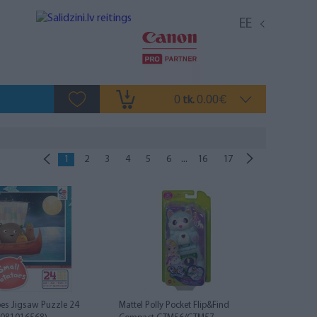
EE
0
0.00
tk.
€
...
1
2
3
4
5
6
16
17
oes Jigsaw Puzzle 24
Mattel Polly Pocket Flip&Find