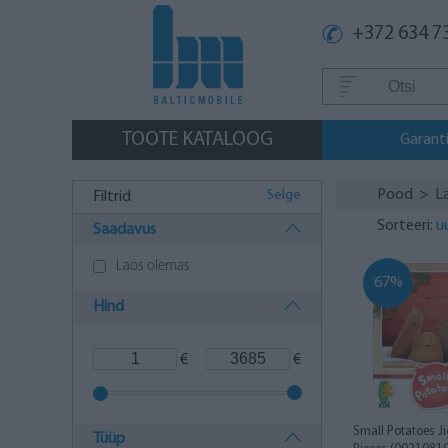
+372 634 7
TOOTE KATALOOG
Garanti
Pood
>
La
Selge
Filtrid
Sorteeri:
u
Saadavus
Laos olemas
67%
Hind
€
€
Small Potatoes J
Tüüp