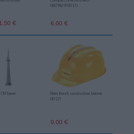
1081016568)
Compact GTM56/GTM57
(887961918151)
1.50
6.00
€
€
- CN Tower
Klein Bosch construction helmet
(8127)
9.00
€