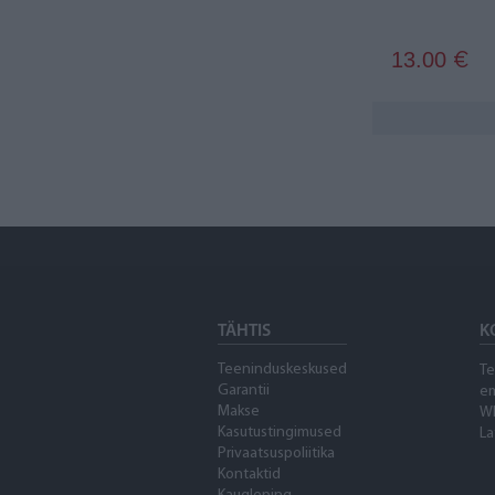
MGA
17
MINIX
1
13.00
€
Montessori
1
Paw Patrol
1
Peppa Pig
1
Playmobil
1
PolarB
1
Rainbow Colours
1
TÄHTIS
K
Rainbow High
2
Teeninduskeskused
Te
Garantii
Rastar
em
1
Makse
W
Kasutustingimused
La
Ravensburger
2
Privaatsuspoliitika
Kontaktid
Rocco Toys
1