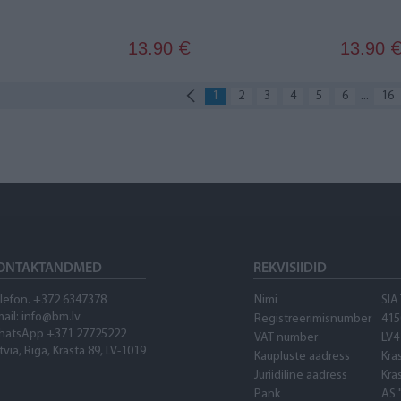
13.90
13.90
€
...
1
2
3
4
5
6
16
ONTAKTANDMED
REKVISIIDID
lefon. +372 6347378
Nimi
SIA
ail: info@bm.lv
Registreerimisnumber
415
hatsApp +371 27725222
VAT number
LV4
tvia, Riga, Krasta 89, LV-1019
Kaupluste aadress
Kra
Juriidiline aadress
Kra
Pank
AS 