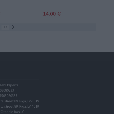
14.00
€
€
17
 TehEksperts
03080333
1503080333
sta street 89, Riga, LV-1019
sta street 89, Riga, LV-1019
"Citadele banka"