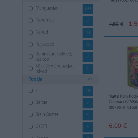
Pieces (0021081
Mänguasjad
194
Nukumaja
2
1.5
4.50
€
Nukud
44
Kujukesed
26
Kummikud, helmed,
2
käsitöö
Sõjaväe mänguasjad,
21
relvad
Tootja
Mõistatused
10
-
18
Muusikariistad
5
Mattel Polly Pock
Compact GTM56
Barbie
2
Pehmed mänguasjad
0
(887961918168)
Loomingulised
Brain Games
3
23
mänguasjad
6.00
€
Köögid, nõud,
CaDFI
5
25
kodutehnika