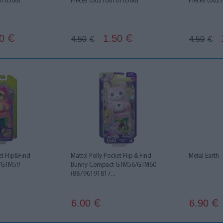
016568)
Pieces (0021081016568)
Pieces (002
0
1.50
€
€
4.50
4.50
€
€
et Flip&Find
Mattel Polly Pocket Flip & Find
Metal Earth 
/GTM59
Bunny Compact GTM56/GTM60
(88796191817...
6.00
6.90
€
€