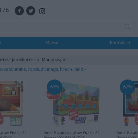
3 78
i
Makse
Kontaktid
stele ja imikutele
> Mänguasjad
us saabumine
,
soodushinnaga
,
hind +
,
hind -
67%
67%
igsaw Puzzle 24
Small Potatoes Jigsaw Puzzle 24
Small Potat