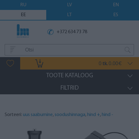
RU
LV
EN
EE
LT
ES
+372 634 73 78
0
0.00
tk.
€
TOOTE KATALOOG
FILTRID
Sorteeri:
uus saabumine
,
soodushinnaga
,
hind +
,
hind -