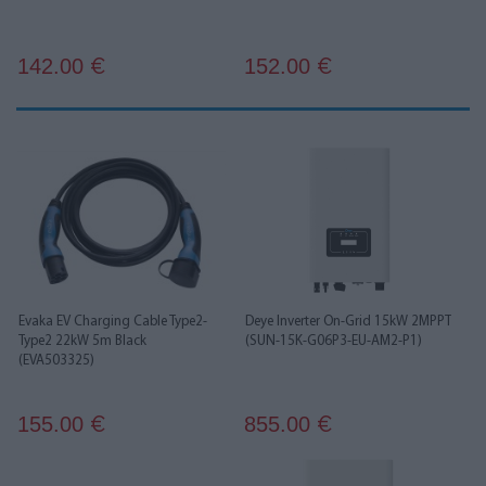
142.00
152.00
€
€
Evaka EV Charging Cable Type2-
Deye Inverter On-Grid 15kW 2MPPT
Type2 22kW 5m Black
(SUN-15K-G06P3-EU-AM2-P1)
(EVA503325)
155.00
855.00
€
€