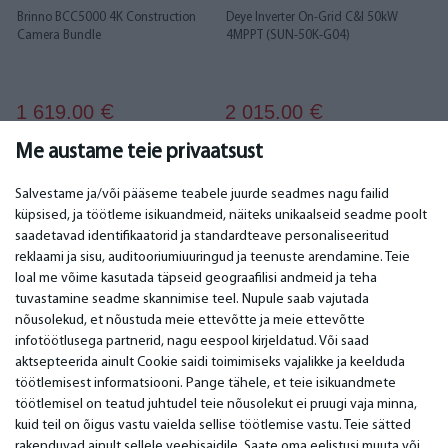
Brinno BCC5000 4K Construction
Deye Inverter On-Grid C&I 50kW
Camera Bundle
4MPPT (SUN-50K-G04)
1 619.00
2 015.00
€
€
Me austame teie privaatsust
Salvestame ja/või pääseme teabele juurde seadmes nagu failid
küpsised, ja töötleme isikuandmeid, näiteks unikaalseid seadme poolt
saadetavad identifikaatorid ja standardteave personaliseeritud
TÄHTIS
KONTAKTANDMED
reklaami ja sisu, auditooriumiuuringud ja teenuste arendamine. Teie
loal me võime kasutada täpseid geograafilisi andmeid ja teha
Teeninduskeskused
Telefon. +372 6347378
tuvastamine seadme skannimise teel. Nupule saab vajutada
Garantii
email: info@bm.lv
nõusolekud, et nõustuda meie ettevõtte ja meie ettevõtte
Makse
WhatsApp +371 27725222
infotöötlusega partnerid, nagu eespool kirjeldatud. Või saad
Kasutustingimused
Latvia, Riga, Krasta 89, LV-1019
aktsepteerida ainult Cookie saidi toimimiseks vajalikke ja keelduda
Privaatsuspoliitika
töötlemisest informatsiooni. Pange tähele, et teie isikuandmete
Kontaktid
Kaugleping
töötlemisel on teatud juhtudel teie nõusolekut ei pruugi vaja minna,
kuid teil on õigus vastu vaielda sellise töötlemise vastu. Teie sätted
rakenduvad ainult sellele veebisaidile. Saate oma eelistusi muuta või