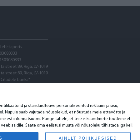
 TehEksperts
03080333
1503080333
sta street 89, Riga, LV-1019
sta street 89, Riga, LV-1019
"Citadele banka"
RXLV22
9PARX0020600580001
ifikaatorid ja standardteave personaliseeritud reklaami ja sisu,
el. Nupule saab vajutada nõusolekud, et nõustuda meie ettevõtte ja
lemisest informatsiooni. Pange tähele, et teie isikuandmete töötlemisel
e veebisaidile. Saate oma eelistusi muuta või nõusoleku tühistada iga kell.
S
AINULT PÕHIKÜPSISED