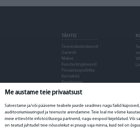
TÄHTIS
K
Teeninduskeskused
Te
Garantii
em
Makse
W
Kasutustingimused
La
Privaatsuspoliitika
Kontaktid
Kaugleping
Me austame teie privaatsust
Salvestame ja/või pääseme teabele juurde seadmes nagu failid küpsised, j
auditooriumiuuringud ja teenuste arendamine. Teie loal me võime kasuta
meie ettevõtte infotöötlusega partnerid, nagu eespool kirjeldatud. Või sa
on teatud juhtudel teie nõusolekut ei pruugi vaja minna, kuid teil on õigus