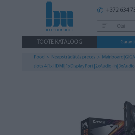
+372 634 7
TOOTE KATALOOG
Garanti
Pood
>
Neapstrādātās preces
> Mainboard|GIGAB
slots 4|1xHDMI|1xDisplayPort|2xAudio-In|3xAud