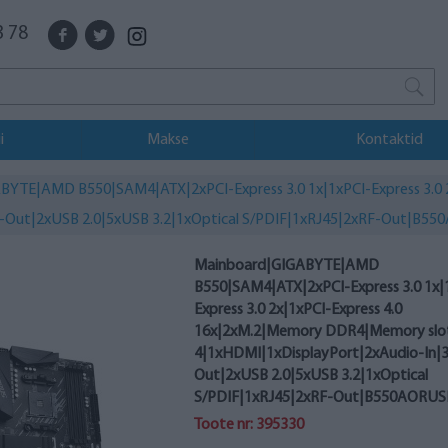
3 78
i
Makse
Kontaktid
YTE|AMD B550|SAM4|ATX|2xPCI-Express 3.0 1x|1xPCI-Express 3.0
io-Out|2xUSB 2.0|5xUSB 3.2|1xOptical S/PDIF|1xRJ45|2xRF-Out|B
Mainboard|GIGABYTE|AMD
B550|SAM4|ATX|2xPCI-Express 3.0 1x|
Express 3.0 2x|1xPCI-Express 4.0
16x|2xM.2|Memory DDR4|Memory slo
4|1xHDMI|1xDisplayPort|2xAudio-In|
Out|2xUSB 2.0|5xUSB 3.2|1xOptical
S/PDIF|1xRJ45|2xRF-Out|B550AORUS
Toote nr: 395330