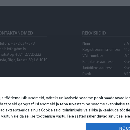
ONTAKTANDMED
REKVISIIDID
lefon. +372 6347378
Nimi
SIA
ail: info@bm.lv
Registreerimisnumber
415
hatsApp +371 27725222
VAT number
LV4
tvia, Riga, Krasta 89, LV-1019
Kaupluste aadress
Kra
Juriidiline aadress
Kra
Pank
AS 
SWIFT
PA
Konto number
LV8
Waze
a töötleme isikuandmeid, näiteks unikaalseid seadme poolt saadetavad ident
da täpseid geograafilisi andmeid ja teha tuvastamine seadme skannimise te
ad aktsepteerida ainult Cookie saidi toimimiseks vajalikke ja keelduda tööt
 vastu vaielda sellise töötlemise vastu. Teie sätted rakenduvad ainult sellel
NÕU