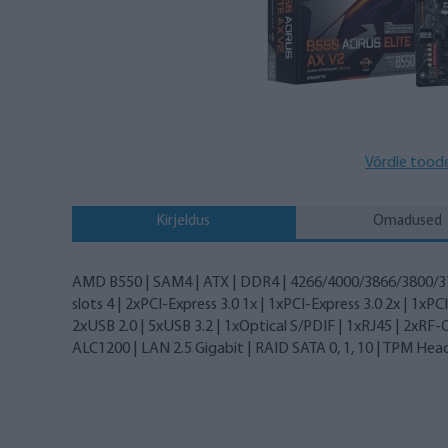
Võrdle tood
Kirjeldus
Omadused
AMD B550 | SAM4 | ATX | DDR4 | 4266/4000/3866/3800
slots 4 | 2xPCI-Express 3.0 1x | 1xPCI-Express 3.0 2x | 1x
2xUSB 2.0 | 5xUSB 3.2 | 1xOptical S/PDIF | 1xRJ45 | 2xRF-
ALC1200 | LAN 2.5 Gigabit | RAID SATA 0, 1, 10 | TPM Hea