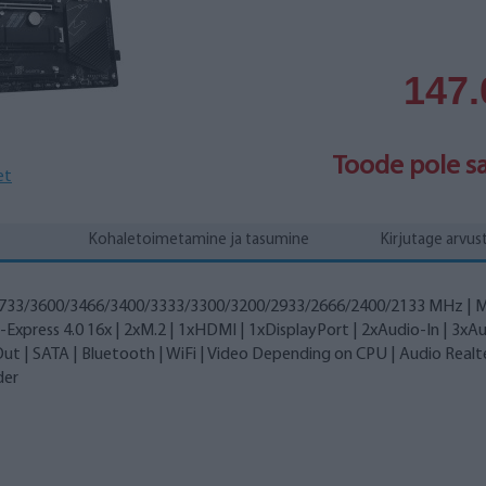
147
Toode pole s
et
Kohaletoimetamine ja tasumine
Kirjutage arvus
/3733/3600/3466/3400/3333/3300/3200/2933/2666/2400/2133 MHz |
PCI-Express 4.0 16x | 2xM.2 | 1xHDMI | 1xDisplayPort | 2xAudio-In | 3xA
Out | SATA | Bluetooth | WiFi | Video Depending on CPU | Audio Realt
der