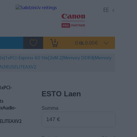
EE
0
0.00
tk.
€
 2x|1xPCI-Express 4.0 16x|2xM.2|Memory DDR4|Memory
550AORUSELITEAXV2
1xPCI-
ESTO Laen
ts
Summa
3xAudio-
ELITEAXV2