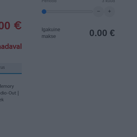
Periood
3 kuud
−
+
.00
€
Igakuine
0.00
€
makse
aadaval
tus
 Memory
udio-Out |
ek